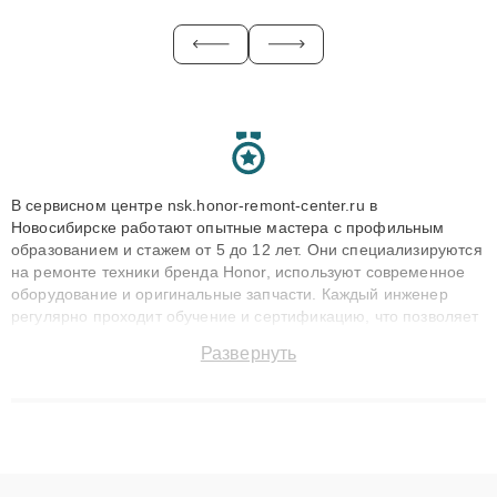
В сервисном центре nsk.honor-remont-center.ru в
Новосибирске работают опытные мастера с профильным
образованием и стажем от 5 до 12 лет. Они специализируются
на ремонте техники бренда Honor, используют современное
оборудование и оригинальные запчасти. Каждый инженер
регулярно проходит обучение и сертификацию, что позволяет
быстро и точноdiagnostikировать поломки и восстанавливать
Развернуть
технику с сохранением гарантии до 3 лет. Наши мастера
решают сложные случаи: от замены матриц и материнских
плат до ремонта после залития и восстановления данных.
Благодаря высокой квалификации и ответственному подходу
клиенты получают быстрый, качественный ремонт и понятные
объяснения по результатам диагностики.