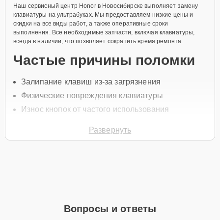
Наш сервисный центр Honor в Новосибирске выполняет замену
клавиатуры на ультрабуках. Мы предоставляем низкие цены и
скидки на все виды работ, а также оперативные сроки
выполнения. Все необходимые запчасти, включая клавиатуры,
всегда в наличии, что позволяет сократить время ремонта.
Частые причины поломки
Залипание клавиш из-за загрязнения
Физические повреждения клавиатуры
Износ кнопок от частого использования
Попадание влаги
Развернуть
Неисправности шлейфа клавиатуры
Для начала ремонта позвоните по телефону +7 (383) 285-58-06
или оставьте
Заявку на сайте
, после чего специалист свяжется с
вами в течение минуты для уточнения всех вопросов и записи на
диагностику и замену.
Главные особенности
Вопросы и ответы
сервиса