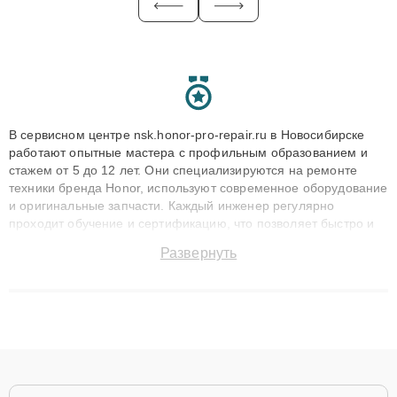
В сервисном центре nsk.honor-pro-repair.ru в Новосибирске
работают опытные мастера с профильным образованием и
стажем от 5 до 12 лет. Они специализируются на ремонте
техники бренда Honor, используют современное оборудование
и оригинальные запчасти. Каждый инженер регулярно
проходит обучение и сертификацию, что позволяет быстро и
точноdiagnostikировать поломки и восстанавливать технику с
Развернуть
сохранением гарантии до 3 лет. Наши мастера решают
сложные случаи: от замены матриц и материнских плат до
ремонта после залития и восстановления данных. Благодаря
высокой квалификации и ответственному подходу клиенты
получают быстрый, качественный ремонт и понятные
объяснения по результатам диагностики.